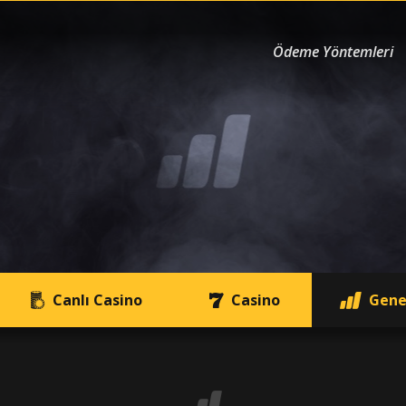
Ödeme Yöntemleri
Canlı Casino
Casino
Gene