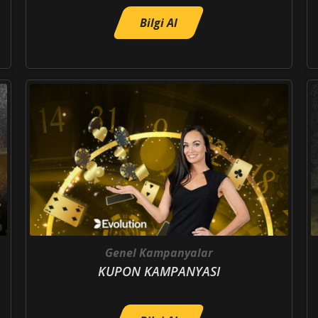
Bilgi Al
Genel Kampanyalar
KUPON KAMPANYASI