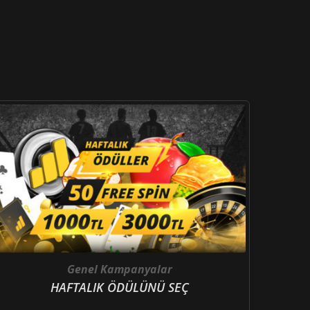
Genel Kampanyalar
HAFTALIK ÖDÜLÜNÜ SEÇ