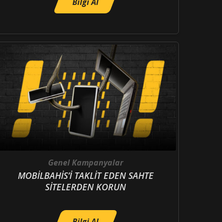
Bilgi Al
Genel Kampanyalar
MOBİLBAHİS’İ TAKLİT EDEN SAHTE
SİTELERDEN KORUN
Bilgi Al