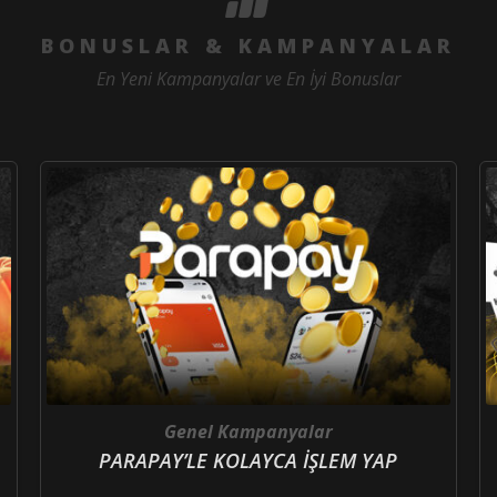
BONUSLAR & KAMPANYALAR
En Yeni Kampanyalar ve En İyi Bonuslar
Genel Kampanyalar
PARAPAY’LE KOLAYCA İŞLEM YAP