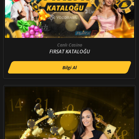
Canlı Casino
FIRSAT KATALOĞU
Bilgi Al