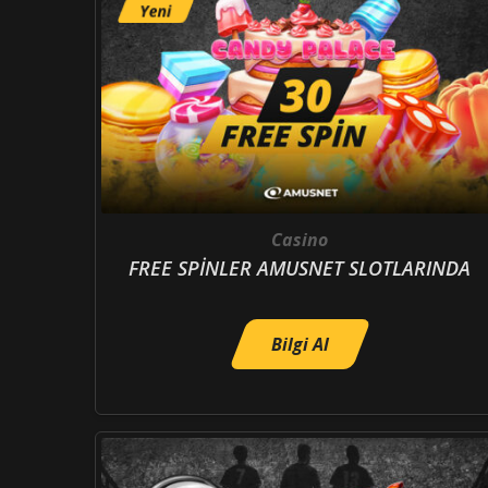
Casino
FREE SPİNLER AMUSNET SLOTLARINDA
Bilgi Al