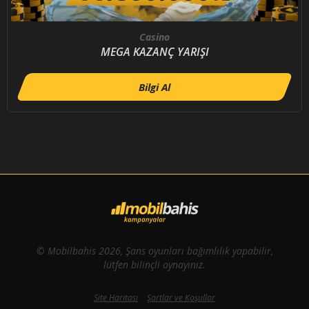
Casino
MEGA KAZANÇ YARIŞI
Bilgi Al
© Mobilbahis 2026, Şans oyunları bağımlılık yapabilir,
lütfen bilinçli oynayınız.
Site Haritası
Şartlar ve Koşullar