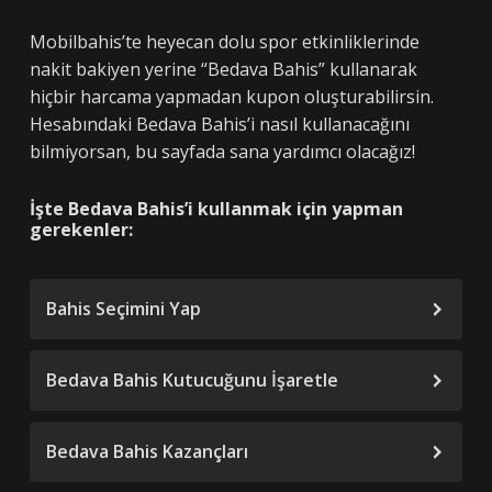
Mobilbahis’te heyecan dolu spor etkinliklerinde
nakit bakiyen yerine “Bedava Bahis” kullanarak
hiçbir harcama yapmadan kupon oluşturabilirsin.
Hesabındaki Bedava Bahis’i nasıl kullanacağını
bilmiyorsan, bu sayfada sana yardımcı olacağız!
İşte Bedava Bahis’i kullanmak için yapman
gerekenler:
Bahis Seçimini Yap
Bedava Bahis Kutucuğunu İşaretle
Bedava Bahis Kazançları