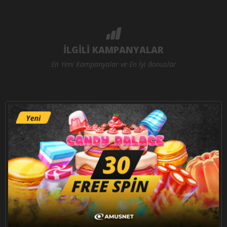
İLGİLİ KAMPANYALAR
En Yeni Kampanyalar ve En İyi Bonuslar