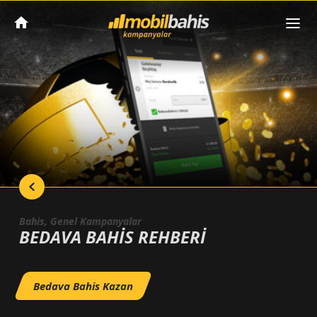
Bahis
, Genel Kampanyalar
BEDAVA BAHİS REHBERİ
Bedava Bahis Kazan