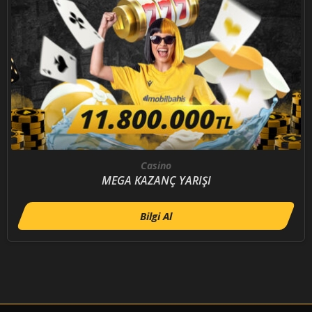
Casino
MEGA KAZANÇ YARIŞI
Bilgi Al