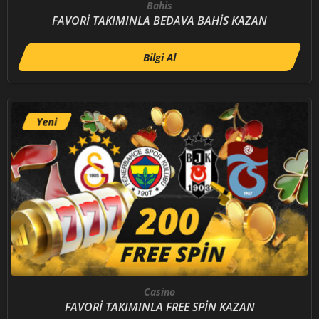
Bahis
FAVORİ TAKIMINLA BEDAVA BAHİS KAZAN
Bilgi Al
Casino
FAVORİ TAKIMINLA FREE SPİN KAZAN