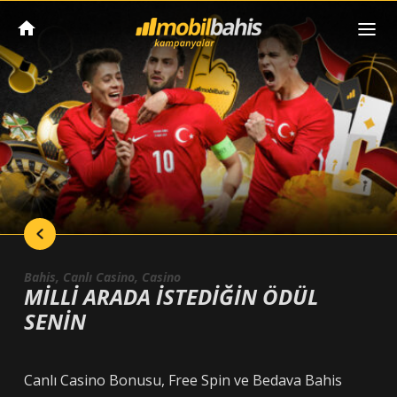
Bahis
, Canlı Casino
, Casino
MİLLİ ARADA İSTEDİĞİN ÖDÜL
SENİN
Canlı Casino Bonusu, Free Spin ve Bedava Bahis