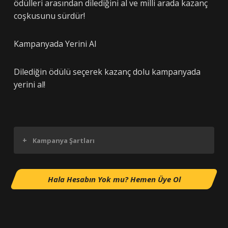
ödülleri arasından dilediğini al ve milli arada kazanç
coşkusunu sürdür!
Kampanyada Yerini Al
Dilediğin ödülü seçerek kazanç dolu kampanyada
yerini al!
+
Kampanya Şartları
Hala Hesabın Yok mu? Hemen Üye Ol