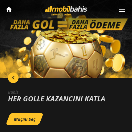
Bahis
HER GOLLE KAZANCINI KATLA
Maçını Seç