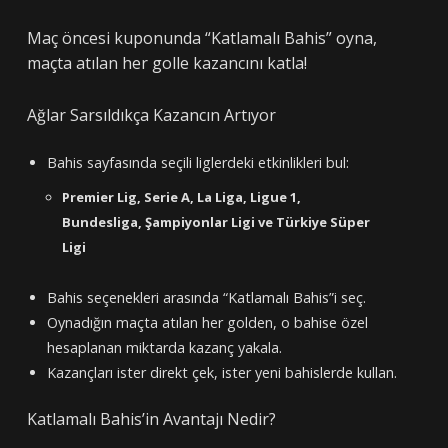
Maç öncesi kuponunda “Katlamalı Bahis” oyna,
maçta atılan her golle kazancını katla!
Ağlar Sarsıldıkça Kazancın Artıyor
Bahis sayfasında seçili liglerdeki etkinlikleri bul:
Premier Lig, Serie A, La Liga, Ligue 1,
Bundesliga, Şampiyonlar Ligi ve Türkiye Süper
Ligi
Bahis seçenekleri arasında “Katlamalı Bahis”i seç.
Oynadığın maçta atılan her golden, o bahise özel
hesaplanan miktarda kazanç yakala.
Kazançları ister direkt çek, ister yeni bahislerde kullan.
Katlamalı Bahis’in Avantajı Nedir?