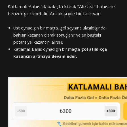
Katlamalı Bahis ilk bakışta klasik “Alt/Üst” bahisine
benzer görünebilir. Ancak şöyle bir fark var:
Üst oynadığın bir maçta, gol sayısına ulaşıldığında
bahisin kazanan olarak sonuçlanır ve en baştaki
potansiyel kazancını alırsın.
Katlamalı Bahis oynadığın bir maçta
gol atıldıkça
kazancın artmaya devam eder.