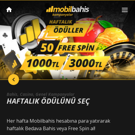
Bahis
, Casino
, Genel Kampanyalar
HAFTALIK ÖDÜLÜNÜ SEÇ
Her hafta Mobilbahis hesabına para yatırarak
haftalık Bedava Bahis veya Free Spin al!