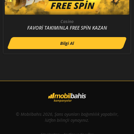
Casino
FAVORİ TAKIMINLA FREE SPİN KAZAN
Bilgi Al
© Mobilbahis 2026, Şans oyunları bağımlılık yapabilir,
lütfen bilinçli oynayınız.