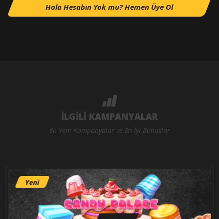
Hala Hesabın Yok mu? Hemen Üye Ol
İLGİLİ KAMPANYALAR
En Yeni Kampanyalar ve En İyi Bonuslar