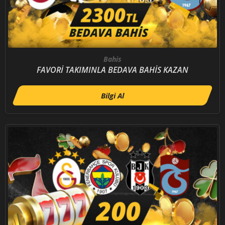
Bahis
FAVORİ TAKIMINLA BEDAVA BAHİS KAZAN
Bilgi Al