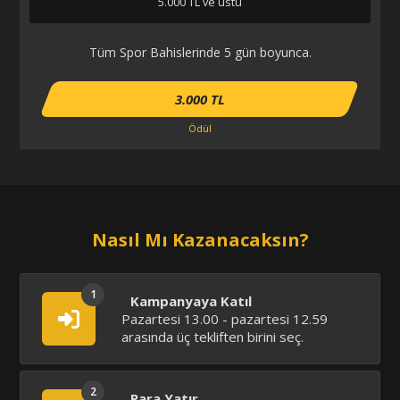
5.000 TL ve üstü
Tüm Spor Bahislerinde 5 gün boyunca.
3.000 TL
Ödül
Nasıl Mı Kazanacaksın?
1
Kampanyaya Katıl
Pazartesi 13.00 - pazartesi 12.59
arasında üç tekliften birini seç.
2
Para Yatır