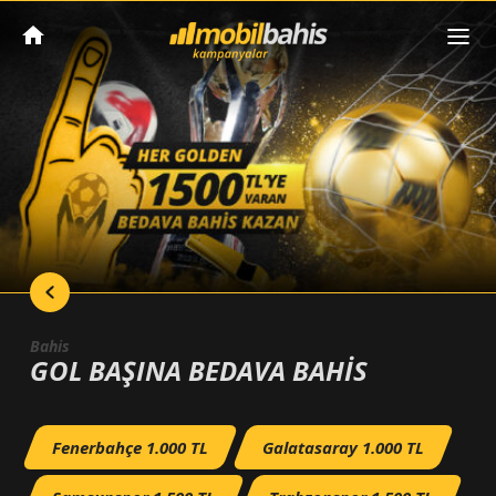
Bahis
GOL BAŞINA BEDAVA BAHİS
Fenerbahçe 1.000 TL
Galatasaray 1.000 TL