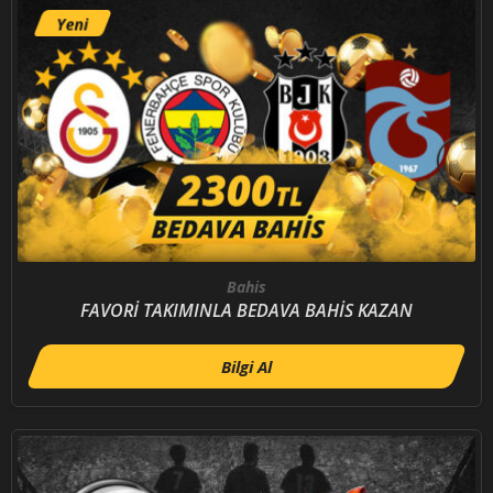
Bahis
FAVORİ TAKIMINLA BEDAVA BAHİS KAZAN
Bilgi Al