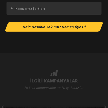
+
Kampanya Şartları
Hala Hesabın Yok mu? Hemen Üye Ol
İLGİLİ KAMPANYALAR
En Yeni Kampanyalar ve En İyi Bonuslar